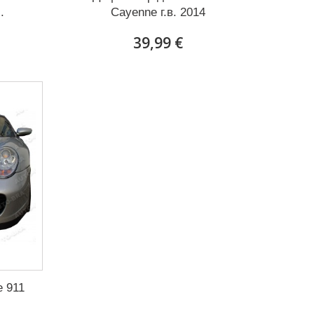
.
Cayenne г.в. 2014
39,99 €
e 911