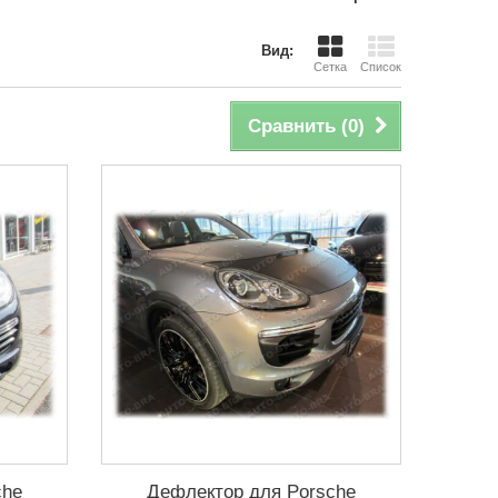
Вид:
Сетка
Список
Сравнить (
0
)
che
Дефлектор для Porsche