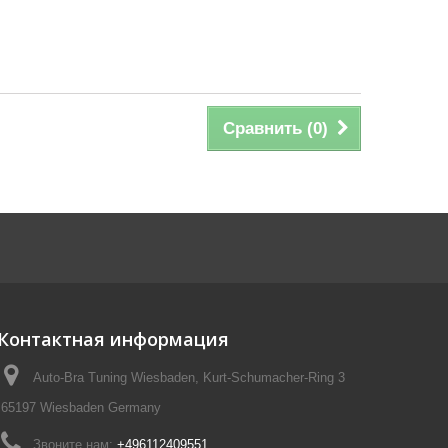
Сравнить (
0
)
Контактная информация
Auto-Bra Tuning Wiesbaden, Kurt-Schumacher-Ring 3
65197 Wiesbaden Germany
Звоните нам:
+496112409551