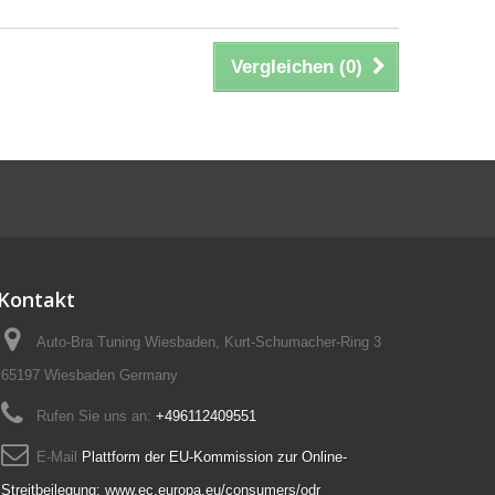
Vergleichen (
0
)
Kontakt
Auto-Bra Tuning Wiesbaden, Kurt-Schumacher-Ring 3
65197 Wiesbaden Germany
Rufen Sie uns an:
+496112409551
E-Mail
Plattform der EU-Kommission zur Online-
Streitbeilegung: www.ec.europa.eu/consumers/odr