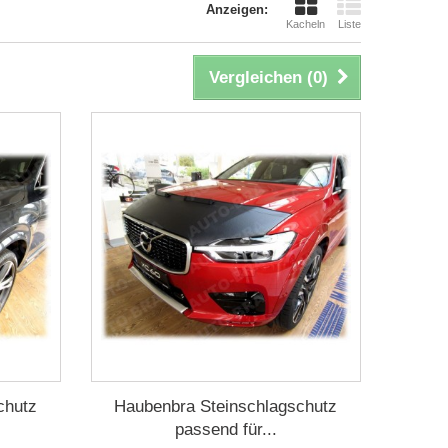
Anzeigen:
Kacheln
Liste
Vergleichen (
0
)
chutz
Haubenbra Steinschlagschutz
passend für...