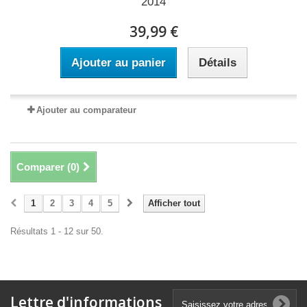
2014
39,99 €
Ajouter au panier
Détails
Ajouter au comparateur
Comparer (
0
)
1
2
3
4
5
Afficher tout
Résultats 1 - 12 sur 50.
Lettre d'informations