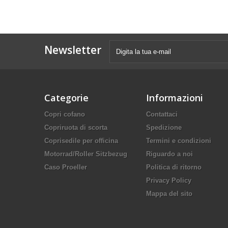
Newsletter
Categorie
Informazioni
Copri cofano
Contattaci
Copriruota di scorta
Spedizione
Coprisedile per officina
Termini e condizioni
Motorrad/Roller Sitzbezug
Riguardo a noi
Caso Proeller
Politica di ritorno
Privacy Policy
Mappa del sito