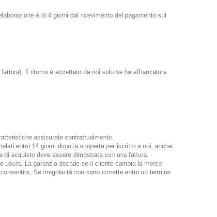
elaborazione è di 4 giorni dal ricevimento del pagamento sul
 fattura). Il ritorno è accettato da noi solo se ha affrancatura
ratteristiche assicurate contrattualmente.
alati entro 14 giorni dopo la scoperta per iscritto a noi, anche
data di acquisto deve essere dimostrata con una fattura.
e usura. La garanzia decade se il cliente cambia la merce
è consentita. Se irregolarità non sono corrette entro un termine