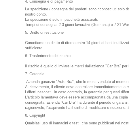
4. Consegna e di pagamento
La spedizione / consegna dei prodotti sono riconosciuti solo d
nostro conto.
La spedizione è solo in pacchetti assicurati.
Tempi di consegna: 2-3 giorni lavorativi (Germania) e 7-21 Wor
5. Diritto di restituzione
Garantiamo un diritto di ritorno entro 14 giorni di beni inutilizz
sufficiente.
6. Trasferimento del rischio
Il rischio è quello di inviare le merci dall'azienda "Car Bra" per 
7. Garanzia
Azienda garanzie "Auto-Bra", che le merci vendute al momento de
Al ricevimento, il cliente deve controllare immediatamente la me
i difetti nascosti. In caso contrario, la garanzia per questi di
L'articolo lamentava deve essere accompagnata da una copia de
consegnata .azienda "Car Bra" ha durante il periodo di garanzia, 
ragionevole, l'acquirente ha il diritto di modificare o riduzione
8. Copyright
Qualsiasi uso di immagini o testi, che sono pubblicati nel nost