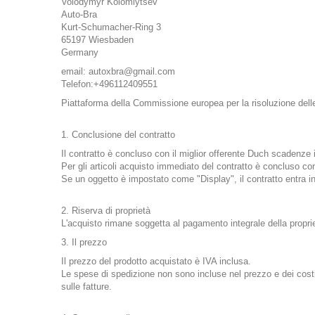
Volodymyr Kolomiytsev
Auto-Bra
Kurt-Schumacher-Ring 3
65197 Wiesbaden
Germany
email: autoxbra@gmail.com
Telefon:+496112409551
Piattaforma
della Commissione europea
per la
risoluzione dell
1. Conclusione del contratto
Il contratto è concluso con il miglior offerente Duch scadenze i
Per gli articoli acquisto immediato del contratto è concluso con
Se un oggetto è impostato come "Display", il contratto entra in 
2. Riserva di proprietà
L'acquisto rimane soggetta al pagamento integrale della proprie
3. Il prezzo
Il prezzo del prodotto acquistato è IVA inclusa.
Le spese di spedizione non sono incluse nel prezzo e dei costi 
sulle fatture.