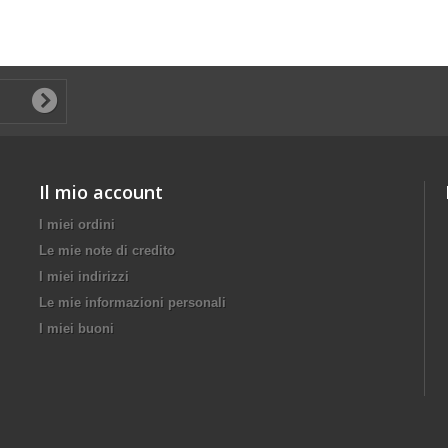
Il mio account
I miei ordini
Le mie note di credito
I miei indirizzi
Le mie informazioni personali
I miei buoni