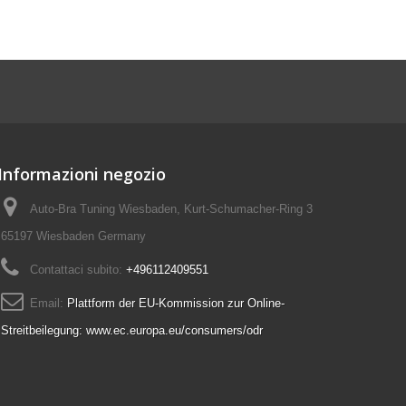
Informazioni negozio
Auto-Bra Tuning Wiesbaden, Kurt-Schumacher-Ring 3
65197 Wiesbaden Germany
Contattaci subito:
+496112409551
Email:
Plattform der EU-Kommission zur Online-
Streitbeilegung: www.ec.europa.eu/consumers/odr