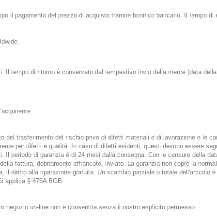
opo il pagamento del prezzo di acquisto tramite bonifico bancario. Il tempo di 
ldwide.
ati. Il tempo di ritorno è conservato dal tempestivo invio della merce (data della
l'acquirente.
l trasferimento del rischio privo di difetti materiali e di lavorazione e le ca
rce per difetti e qualità. In caso di difetti evidenti, questi devono essere segn
fetti. Il periodo di garanzia è di 24 mesi dalla consegna. Con le censure della 
lla fattura, debitamente affrancato, inviato. La garanzia non copre la normal
il diritto alla riparazione gratuita. Un scambio parziale o totale dell'articolo 
. Si applica § 476A BGB.
ro negozio on-line non è consentita senza il nostro esplicito permesso.