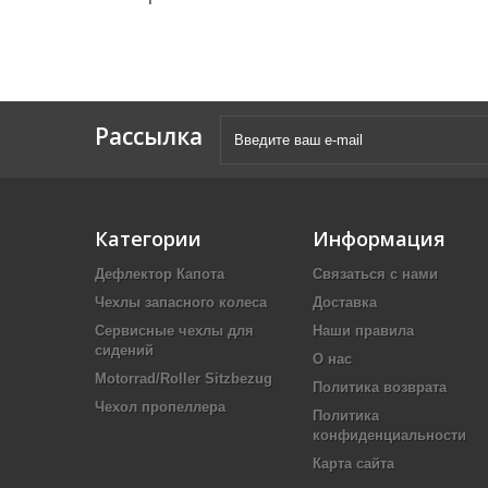
Рассылка
Категории
Информация
Дефлектор Капота
Связаться с нами
Чехлы запасного колеса
Доставка
Сервисные чехлы для
Наши правила
сидений
О нас
Motorrad/Roller Sitzbezug
Политика возврата
Чехол пропеллера
Политика
конфиденциальности
Карта сайта