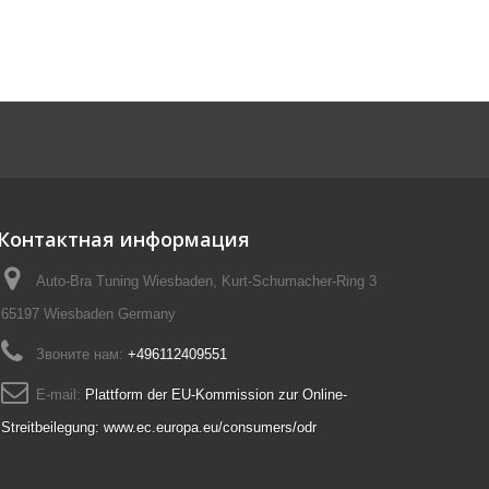
Контактная информация
Auto-Bra Tuning Wiesbaden, Kurt-Schumacher-Ring 3
65197 Wiesbaden Germany
Звоните нам:
+496112409551
E-mail:
Plattform der EU-Kommission zur Online-
Streitbeilegung: www.ec.europa.eu/consumers/odr