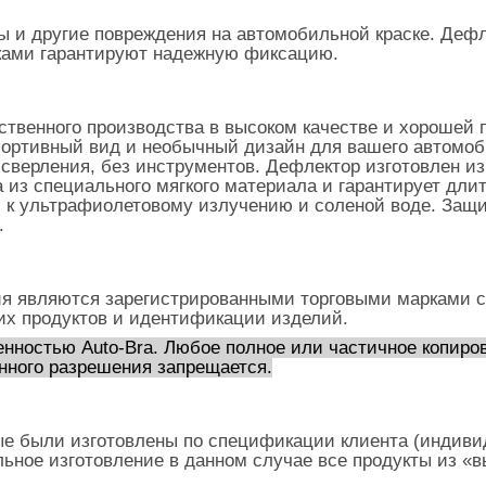
 и другие повреждения на автомобильной краске. Дефл
чками гарантируют надежную фиксацию.
твенного производства в высоком качестве и хорошей 
спортивный вид и необычный дизайн для вашего автомоб
з сверления, без инструментов. Дефлектор изготовлен и
а из специального мягкого материала и гарантирует дл
, к ультрафиолетовому излучению и соленой воде. Защ
.
я являются зарегистрированными торговыми марками с
их продуктов и идентификации изделий.
нностью Auto-Bra. Любое полное или частичное копиров
нного разрешения запрещается.
ые были изготовлены по спецификации клиента (индивид
льное изготовление в данном случае все продукты из «