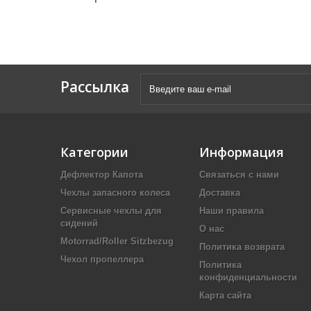
Рассылка
Категории
Информация
Дефлектор Капота
Связаться с нами
Чехлы запасного колеса
Доставка
Сервисные чехлы для
Наши правила
сидений
О нас
Motorrad/Roller Sitzbezug
Политика возврата
Чехол пропеллера
Политика
конфиденциальности
Карта сайта