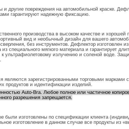
 и другие повреждения на автомобильной краске. Дефл
чками гарантируют надежную фиксацию.
твенного производства в высоком качестве и хорошей 
спортивный вид и необычный дизайн для вашего автомоб
з сверления, без инструментов. Дефлектор изготовлен и
а из специального мягкого материала и гарантирует дл
, к ультрафиолетовому излучению и соленой воде. Защ
.
я являются зарегистрированными торговыми марками с
их продуктов и идентификации изделий.
нностью Auto-Bra. Любое полное или частичное копиров
нного разрешения запрещается.
ые были изготовлены по спецификации клиента (индивид
льное изготовление в данном случае все продукты из «